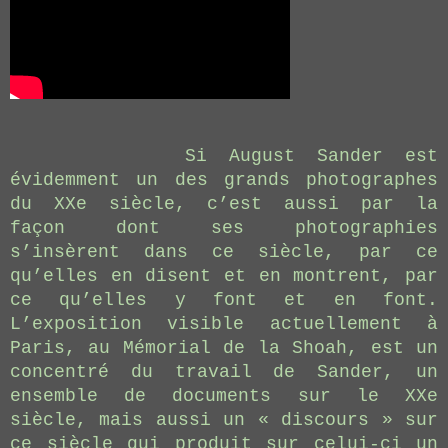
S
i August Sander est
évidemment un des grands photographes
du XXe siècle, c’est aussi par la
façon dont ses photographies
s’insèrent dans ce siècle, par ce
qu’elles en disent et en montrent, par
ce qu’elles y font et en font.
L’exposition visible actuellement à
Paris, au Mémorial de la Shoah, est un
concentré du travail de Sander, un
ensemble de documents sur le XXe
siècle, mais aussi un « discours » sur
ce siècle qui produit sur celui-ci un