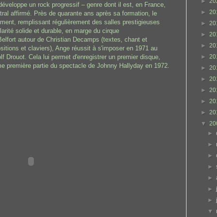
►
20
éveloppe un rock progressif – genre dont il est, en France,
►
20
tral affirmé. Près de quarante ans après sa formation, le
ement, remplissant régulièrement des salles prestigieuses
►
20
larité solide et durable, en marge du cirque
►
20
lfort autour de Christian Decamps (textes, chant et
►
20
itions et claviers), Ange réussit à s'imposer en 1971 au
 Drouot. Cela lui permet d'enregistrer un premier disque,
►
20
me première partie du spectacle de Johnny Hallyday en 1972.
►
20
►
20
►
20
►
20
►
20
▼
20
►
►
►
►
►
►
►
▼