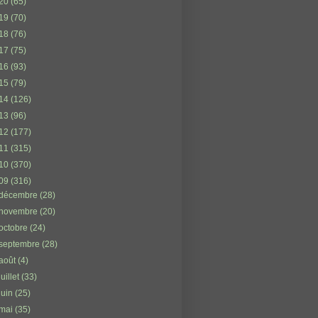
20
(65)
19
(70)
18
(76)
17
(75)
16
(93)
15
(79)
14
(126)
13
(96)
12
(177)
11
(315)
10
(370)
09
(316)
décembre
(28)
novembre
(20)
octobre
(24)
septembre
(28)
août
(4)
juillet
(33)
juin
(25)
mai
(35)