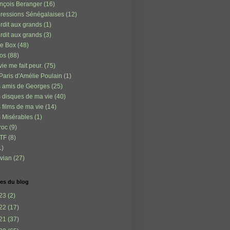
nçois Beranger
(16)
ressions Sénégalaises
(12)
erdit aux grands
(1)
erdit aux grands
(3)
e Box
(48)
os
(88)
vie me fait peur.
(75)
Paris d'Amélie Poulain
(1)
 amis de Georges
(25)
 disques de ma vie
(40)
 films de ma vie
(14)
 Misérables
(1)
roc
(9)
TF
(8)
1)
vian
(27)
es du blog
23
(2)
22
(17)
21
(37)