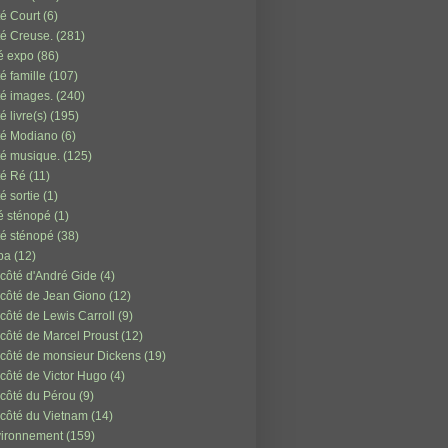
é Court
(6)
é Creuse.
(281)
é expo
(86)
é famille
(107)
é images.
(240)
é livre(s)
(195)
té Modiano
(6)
é musique.
(125)
té Ré
(11)
é sortie
(1)
é sténopé
(1)
é sténopé
(38)
ba
(12)
côté d'André Gide
(4)
côté de Jean Giono
(12)
côté de Lewis Carroll
(9)
côté de Marcel Proust
(12)
côté de monsieur Dickens
(19)
côté de Victor Hugo
(4)
côté du Pérou
(9)
côté du Vietnam
(14)
ironnement
(159)