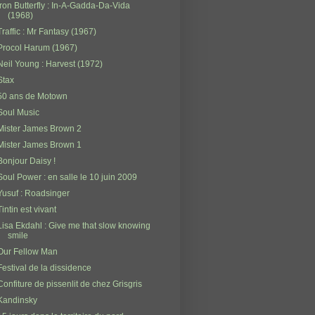
Iron Butterfly : In-A-Gadda-Da-Vida
(1968)
Traffic : Mr Fantasy (1967)
Procol Harum (1967)
Neil Young : Harvest (1972)
Stax
50 ans de Motown
Soul Music
Mister James Brown 2
Mister James Brown 1
Bonjour Daisy !
Soul Power : en salle le 10 juin 2009
Yusuf : Roadsinger
Tintin est vivant
Lisa Ekdahl : Give me that slow knowing
smile
Our Fellow Man
Festival de la dissidence
Confiture de pissenlit de chez Grisgris
Kandinsky