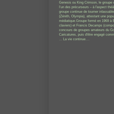
Genesis ou King Crimson, le groupe d
l’un des précurseurs – à l'aspect théâ
groupe continue de tourner inlassabl
(Zénith, Olympia), attestant une popu
médiatique.Groupe formé en 1969 à Be
claviers) et Francis Decamps (compos
concours de groupes amateurs du Golf
Caricatures, puis d'être engagé com
... La vie continue....