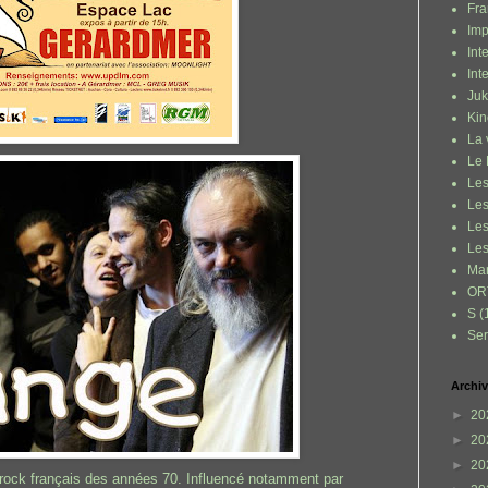
Fra
Imp
Int
Int
Juk
Kin
La 
Le 
Les
Les
Les
Les
Ma
OR
S
(
Ser
Archiv
►
20
►
20
►
20
 rock français des années 70. Influencé notamment par