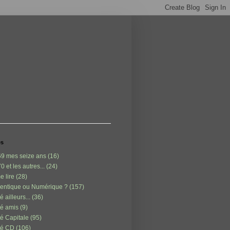
és
9 mes seize ans
(16)
0 et les autres...
(24)
e lire
(28)
entique ou Numérique ?
(157)
é ailleurs...
(36)
é amis
(9)
é Capitale
(95)
té CD
(106)