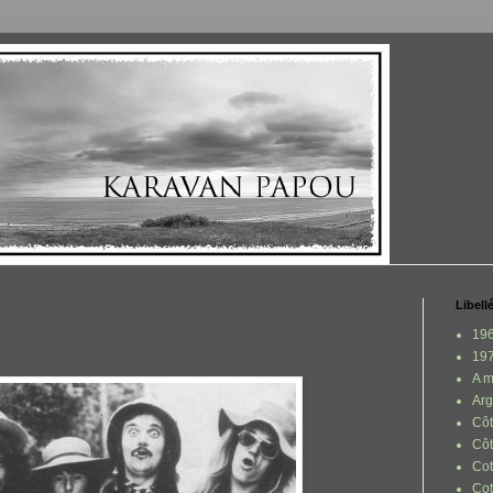
Libell
196
197
A m
Arg
Côt
Côt
Cot
Co