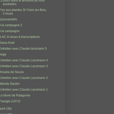
15 jours dans le territoire du nord
australien
Troc aux plantes St Yrieix les Bois,
Creuse
Epouvantails
A la campagne 2
A la campagne
B.AC.H.ianas & transcriptions
Diana Krall
Entretien avec Claude lanzmann 5
Ange
Entretien avec Claude Lanzmann 4
Entretien avec Claude Lanzmann 3
Rosalia de Souza
Entretien avec Claude Lanzmann 2
Melody Gardot
Entretien avec Claude Lanzmann 1
Le lièvre de Patagonie
Triangle (1972)
avril
(38)